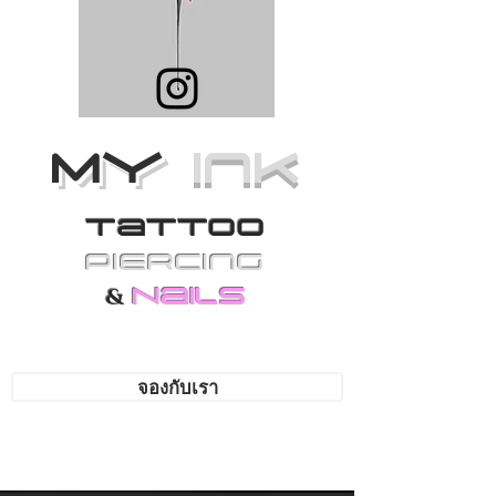
MY
Ink
Tattoo
PiErcing
Nails
&
จองกับเรา