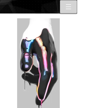
Best tattoo artists in Toronto. Best
Toronto tattoo studio shop.
Tattoo ideas designs flash style.
Tattoo school Toronto. Best
piercings Toronto, Piercing
studio piercing shop Toronto.
Body piercing, body modification
toronto. Nail art, manicures, nail
boutique toronto. Best Nail
boutique nail salon. Custom nail
art full set gel extensions acrylic
extensions. Russian e-file
manicure