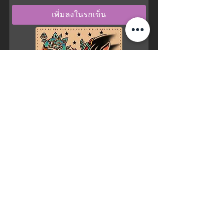
เพิ่มลงในรถเข็น
Metallic traditional style
ราคา
CA$80.00
ไม่รวม ภาษี
เพิ่มลงในรถเข็น