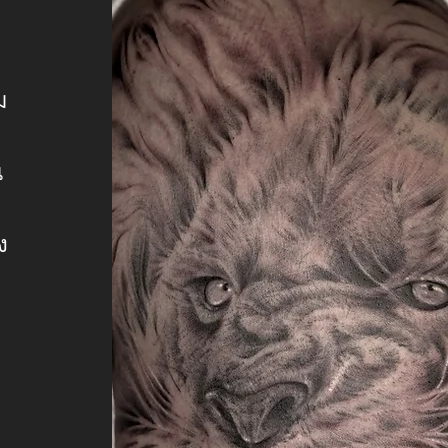
ม
ณ
ง