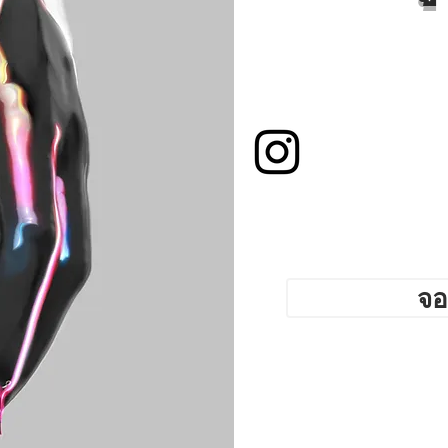
Toronto. Best
 shop. Tattoo
yle. Tattoo school
gs Toronto,
ing shop Toronto.
modification
จอ
cures, nail
t Nail boutique
 art full set gel
tensions. Russian