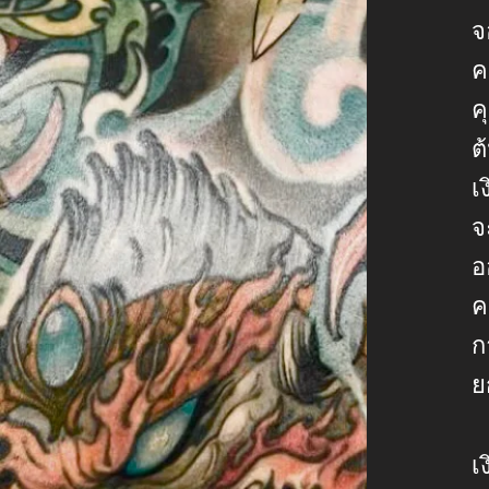
จ
ค
ค
ต
เ
จ
อ
ค
ก
ย
เ