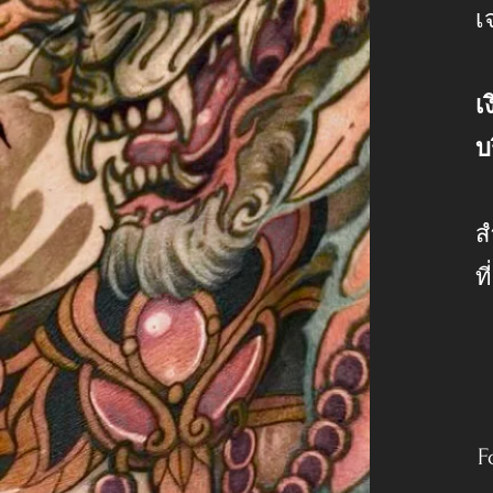
เ
เ
บ
ส
ท
F