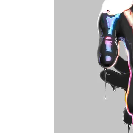
Best tattoo artists in 
Toronto tattoo studio
ideas designs flash st
Toronto. Best piercin
Piercing studio pierc
Body piercing, body 
toronto. Nail art, mani
boutique toronto. Bes
nail salon. Custom nail
extensions acrylic ex