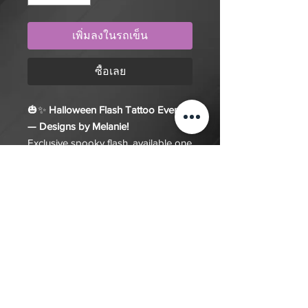
เพิ่มลงในรถเข็น
ซื้อเลย
🎃✨
Halloween Flash Tattoo Event
— Designs by Melanie!
Exclusive spooky flash, available one
day only.
🕛 Accepting walk-ins from
noon to
midnight
at 240 Queen St W, 3rd
floor.
Limited designs, so don’t wait —
once they’re gone, they’re gone! 💀