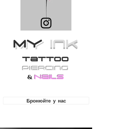
MY
Ink
Tattoo
PiErcing
Nails
&
Бронюйте у нас