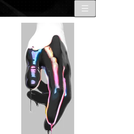
Best tattoo artists in Toronto. Best
Toronto tattoo studio shop.
Tattoo ideas designs flash style.
Tattoo school Toronto. Best
piercings Toronto, Piercing
studio piercing shop Toronto.
Body piercing, body modification
toronto. Nail art, manicures, nail
boutique toronto. Best Nail
boutique nail salon. Custom nail
art full set gel extensions acrylic
extensions. Russian e-file
manicure