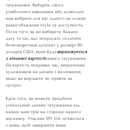
татуювання. Виберіть свого
улюбленого виконавця або дозвольте
нам вибрати для вас одного на основі
вашого
бажаний
style та доступність.
Після того, як ви виберете бажану
дату та час, вас попросять сплатити
безповоротний депозит у розмірі 80
доларів США, який буде
вираховується
з кінцевої вартості
вашого татуювання.
Ця вартість покриває час, витрачений
художником на дизайн і малювання,
якщо ви вирішите не прийти на
зустріч.
Крім того, ви можете придбати
унікальний дизайн татуювання від
наших майстрів на сторінці нашого
магазину. Учасник MY Ink зв’яжеться
з вами, щоб завершити ваше