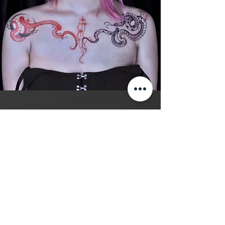
Догляд за татуюванням
Догляд за татуюванням є
важливою частиною процесу
татуювання.
Натисніть кнопку нижче, щоб
переглянути всі кроки, необхідні