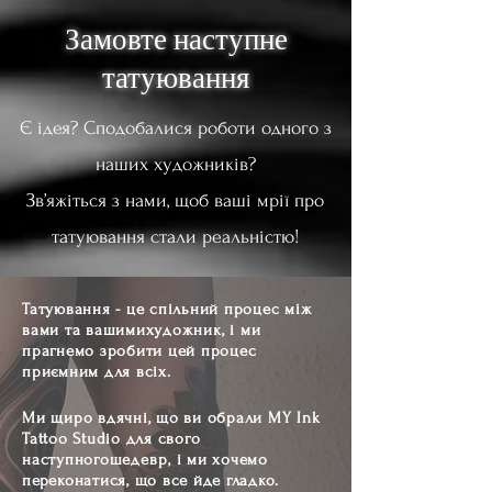
Замовте наступне
татуювання
Є ідея? Сподобалися роботи одного з
наших художників?
Зв’яжіться з нами, щоб ваші мрії про
татуювання стали реальністю!
Татуювання - це спільний процес між
вами та вашими
художник,
і ми
прагнемо зробити цей процес
приємним для всіх.
Ми щиро вдячні, що ви обрали MY Ink
Tattoo Studio для свого
наступного
шедевр,
і ми хочемо
переконатися, що все йде гладко.