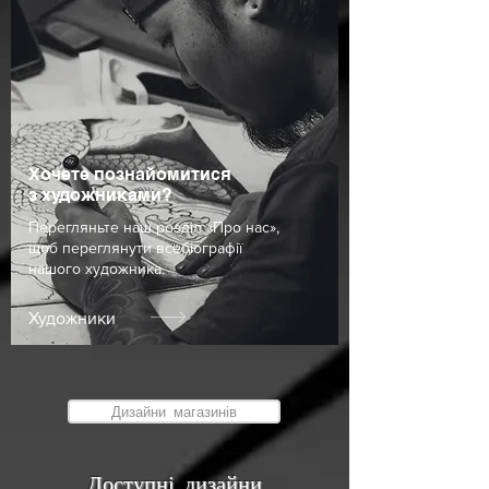
Хочете познайомитися
з художниками?
Перегляньте наш розділ «Про нас»,
щоб переглянути
все
біографії
нашого художника.
Художники
Дизайни магазинів
Доступні дизайни