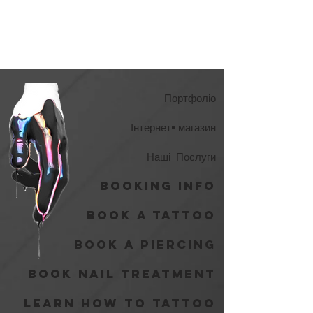
Портфоліо
Інтернет-магазин
Наші Послуги
Booking Info
Book A Tattoo
Book A Piercing
Book Nail Treatment
Learn How to Tattoo