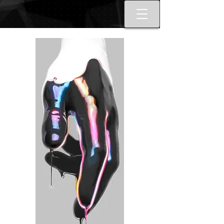
Best tattoo artists in Toronto. Best
Toronto tattoo studio shop.
Tattoo ideas designs flash style.
Tattoo school Toronto. Best
piercings Toronto, Piercing
studio piercing shop Toronto.
Body piercing, body modification
toronto. Nail art, manicures, nail
boutique toronto. Best Nail
boutique nail salon. Custom nail
art full set gel extensions acrylic
extensions. Russian e-file
manicure