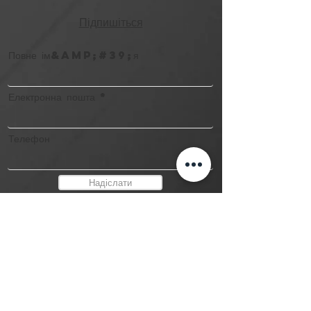
Підпишіться
Повне ім&amp;#39;я
Електронна пошта
Телефон
Надіслати
контакт
(416) 581-8888
studio@myinktattoo.ca