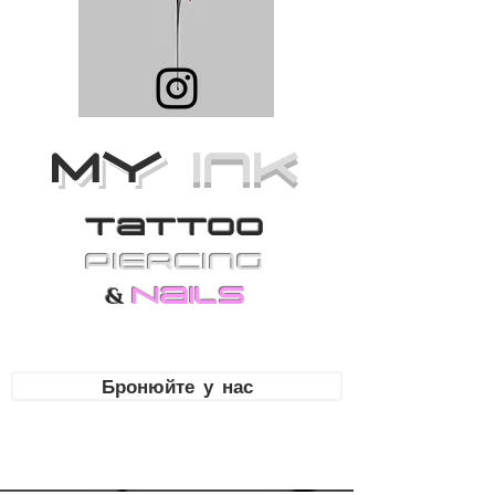
MY
Ink
Tattoo
PiErcing
Nails
&
Бронюйте у нас