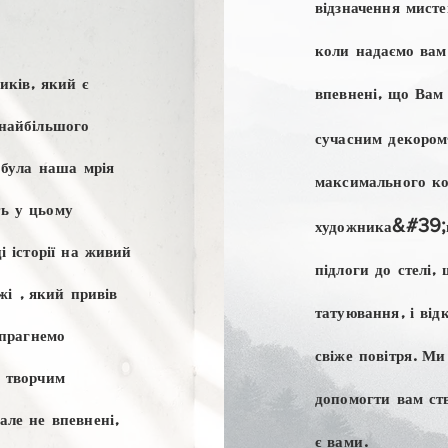
відзначення мист
коли надаємо вам
иків, який є
впевнені, що Вам 
 найбільшого
сучасним декором
 була наша мрія
максимального ко
ть у цьому
художника
&#39;
і історії на живий
підлоги до стелі,
жі
, який привів
татуювання, і від
 прагнемо
свіже повітря. Ми
о творчим
допомогти вам ст
але не впевнені,
є вами.