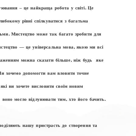
уювання – це найкраща робота у світі. Це
либокому рівні спілкуватися з багатьма
ми. Мистецтво може так багато зробити для
стецтво — це універсальна мова, якою ми всі
раженням можна сказати більше, ніж будь-яке
Ми хочемо допомогти вам вловити точне
 які ви хочете висловити своїм новим
 воно могло відлунювати тим, хто його бачить.
оділяють нашу пристрасть до створення та