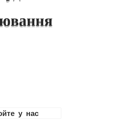
уювання
йте у нас