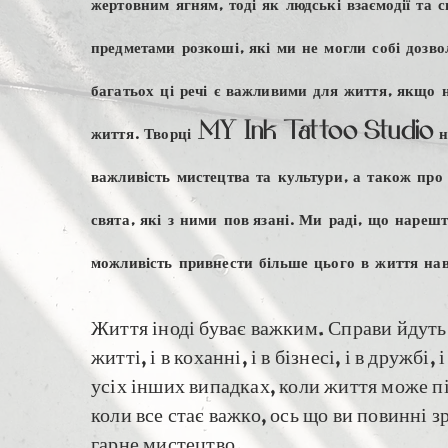
жертовним ягням, тоді як людські взаємодії та 
предметами розкоші, які ми не могли собі дозво
багатьох ці речі є важливими для життя, якщо 
життя. Творці MY Ink Tattoo Studio не 
важливість мистецтва та культури, а також про 
свята, які з ними пов’язані. Ми раді, що нарешт
можливість привнести більше цього в життя нав
Життя іноді буває важким. Справи йдуть н
житті, і в коханні, і в бізнесі, і в дружбі, і
усіх інших випадках, коли життя може піт
коли все стає важко, ось що ви повинні з
гарне мистецтво.