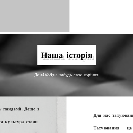
Наша історія
Дон
не забудь своє коріння
&#39;
1
у пандемії. Дещо з
Для нас татуюванн
та культура стали
Татуювання - це 