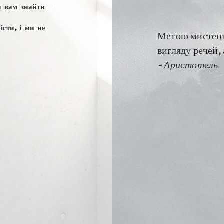
и вам знайти
сти, і ми не
Метою мистецт
вигляду речей,
- Аристотель