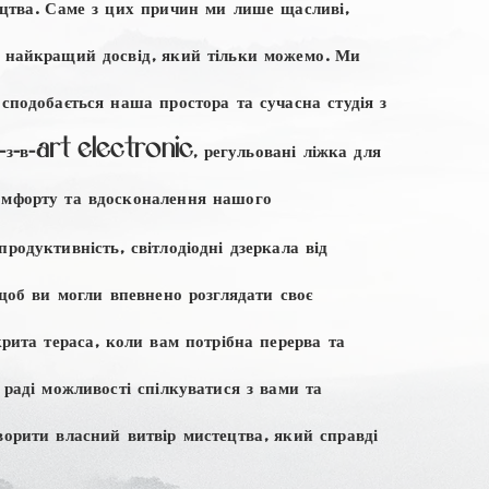
ецтва. Саме з цих причин ми лише щасливі,
 найкращий досвід, який тільки можемо. Ми
сподобається наша простора та сучасна студія з
з
в
art electronic, регульовані ліжка для
-
-
-
мфорту та вдосконалення нашого
продуктивність, світлодіодні дзеркала від
 щоб ви могли впевнено розглядати своє
крита тераса, коли вам потрібна перерва та
 раді можливості спілкуватися з вами та
ворити власний витвір мистецтва, який справді