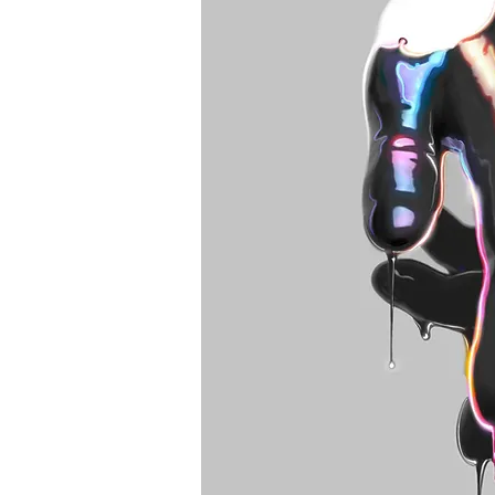
Best tattoo artists in 
Toronto tattoo studio
ideas designs flash st
Toronto. Best piercin
Piercing studio pierc
Body piercing, body 
toronto. Nail art, mani
boutique toronto. Bes
nail salon. Custom nail
extensions acrylic ex