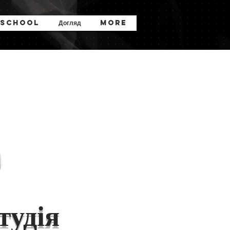
 School
Догляд
More
о
тудія