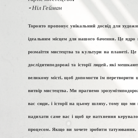
- Ніл Гейман
Торонто пропонує унікальний досвід для художн
ідеальним місцем для нашого бачення. Це ядро
розмаїття мистецтва та культури на планеті. Це
дослідити
подорожі
та історії людей, які мешкаю
великому місті, щоб допомогти їм перетворити ц
витвір мистецтва. Ми прагнемо зрозуміти
подоро
вас сюди, і історії на цьому шляху, тому що ми
надихати саме вас і щоб це натхнення керувал
процесом. Якщо ви хочете зробити татуювання, 