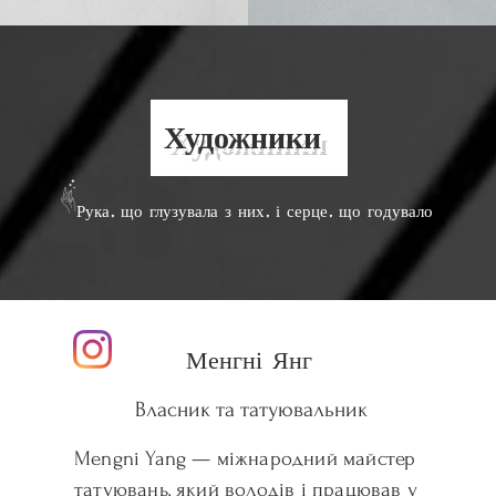
Художники
1Рука, що глузувала з них, і серце, що годувало
Менгні Янг
Власник та татуювальник
Mengni Yang — міжнародний майстер
татуювань, який володів і працював у