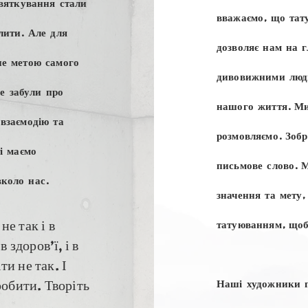
святкування стали
вважаємо, що тат
лити. Але для
дозволяє нам на г
не метою самого
дивовижними людь
забули про
нашого життя. Ми
взаємодію та
розмовляємо. Зоб
і маємо
письмове слово. 
коло нас.
значення та мету,
татуюванням, щоб
е так і в
 в здоров’ї, і в
и не так. І
Наші художники п
робити. Творіть