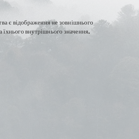
ва є відображення не зовнішнього
 а їхнього внутрішнього значення.