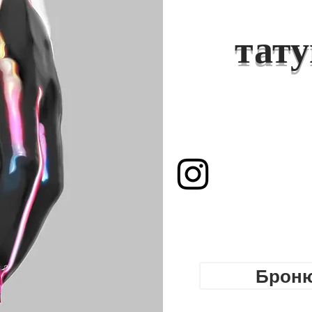
тат
Toronto. Best
 shop. Tattoo
yle. Tattoo school
gs Toronto,
ing shop Toronto.
modification
cures, nail
t Nail boutique
 art full set gel
Броню
tensions. Russian