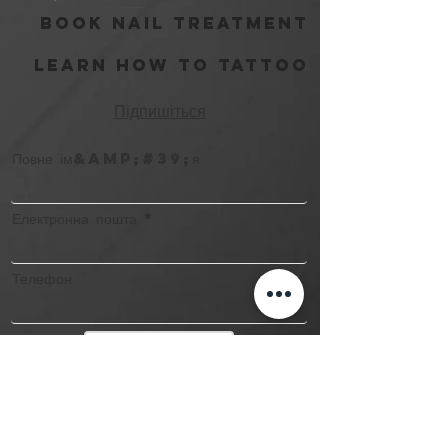
Book Nail Treatment
Learn How to Tattoo
Підпишіться
Повне ім&amp;#39;я
Електронна пошта
Телефон
Надіслати
контакт