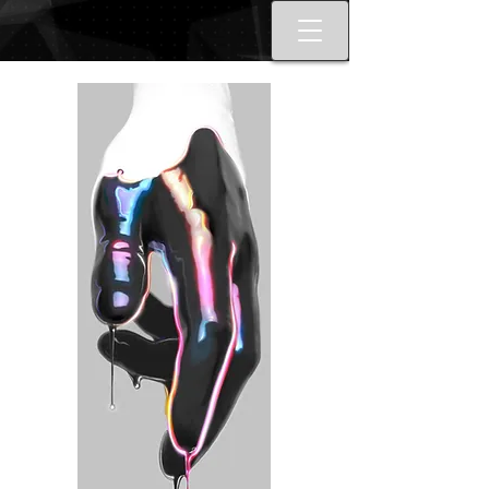
Best tattoo artists in Toronto. Best
Toronto tattoo studio shop.
Tattoo ideas designs flash style.
Tattoo school Toronto. Best
piercings Toronto, Piercing
studio piercing shop Toronto.
Body piercing, body modification
toronto. Nail art, manicures, nail
boutique toronto. Best Nail
boutique nail salon. Custom nail
art full set gel extensions acrylic
extensions. Russian e-file
manicure