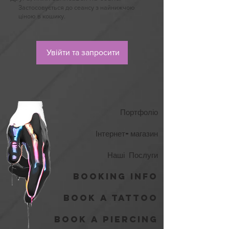
Застосовується до сеансу з найнижчою
ціною в кошику.
Увійти та запросити
Портфоліо
Інтернет-магазин
Наші Послуги
Booking Info
Book A Tattoo
Book A Piercing