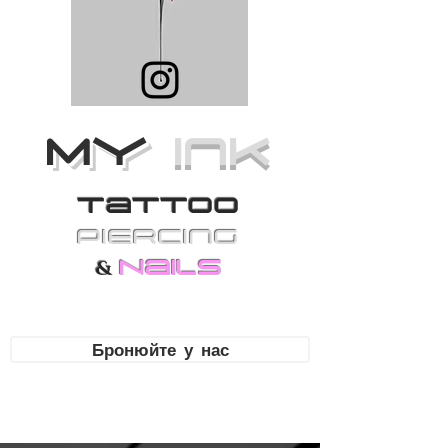
MY
Ink
Tattoo
PiErcing
Nails
&
Бронюйте у нас