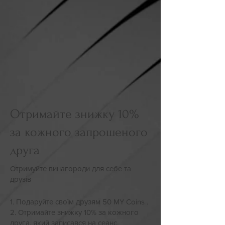
Отримайте знижку 10%
за кожного запрошеного
друга
Отримуйте винагороди для себе та
друзів
Подаруйте своїм друзям 50 MY Coins .
Отримайте знижку 10% за кожного
друга, який записався на сеанс.