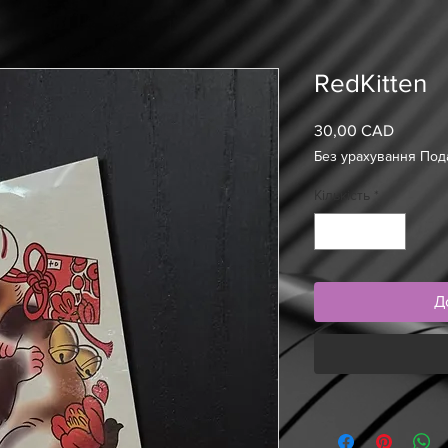
RedKitten
30,00 CAD
Ціна
Без урахування Под
Кількість
*
Д