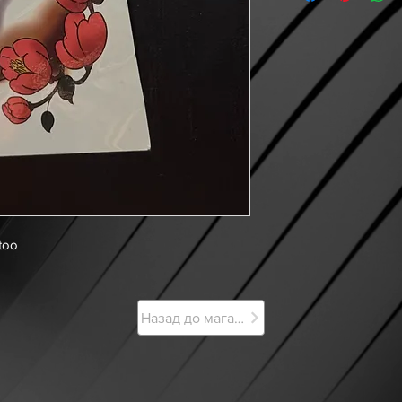
too
Назад до магазину