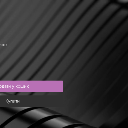
аток
одати у кошик
Купити