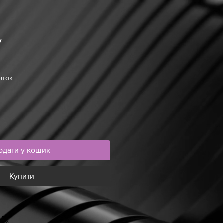
y
аток
одати у кошик
Купити