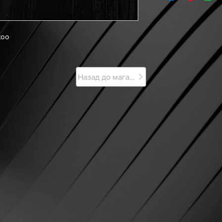
too
Назад до магазину