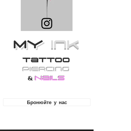
MY
Ink
Tattoo
PiErcing
Nails
&
Бронюйте у нас