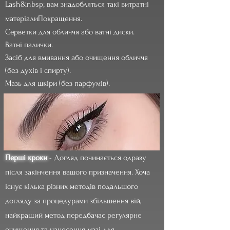
Lash&nbsp; вам знадобляться такі витратні
матеріали
Покращення.
Серветки для обличчя або ватні диски.
Ватні палички.
Засіб для вмивання або очищення обличчя
(без духів і спирту).
Мазь для шкіри (без парфумів).
Перші кроки
- Догляд починається одразу
після закінчення вашого призначення. Хоча
існує кілька різних методів подальшого
догляду за процедурами збільшення вій,
найкращий метод передбачає регулярне
очищення та нанесення мазі для