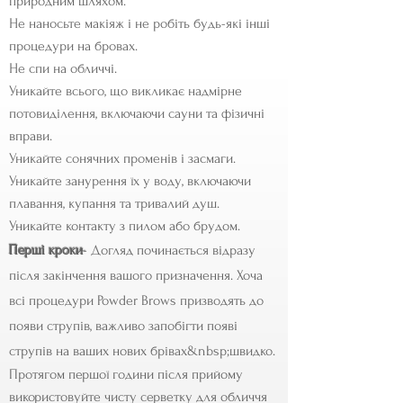
природним шляхом.
Не наносьте макіяж і не робіть будь-які інші
процедури на бровах.
Не спи на обличчі.
Уникайте всього, що викликає надмірне
потовиділення, включаючи сауни та фізичні
вправи.
Уникайте сонячних променів і засмаги.
Уникайте занурення їх у воду, включаючи
плавання, купання та тривалий душ.
Уникайте контакту з пилом або брудом.
Перші кроки
-
Догляд починається відразу
після закінчення вашого призначення. Хоча
всі процедури Powder Brows призводять до
появи струпів, важливо запобігти появі
струпів на ваших нових брівах&nbsp;
швидко.
Протягом першої години після прийому
використовуйте чисту серветку для обличчя