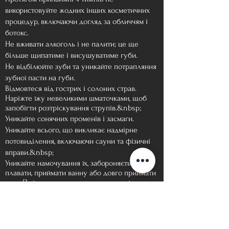
використовуйте жодних інших косметичних
процедур, включаючи догляд за обличчям і
ботокс.
Не вживати алкоголь і не палити; це ще
більше щипатиме і висушуватиме губи.
Не відбілюйте зуби та уникайте потрапляння
зубної пасти на губи.
Відмовтеся від гострих і солоних страв.
Наріжте їжу невеликими шматочками, щоб
запобігти розтріскування струпів.&nbsp;
Уникайте сонячних променів і засмаги.
Уникайте всього, що викликає надмірне
потовиділення, включаючи сауни та фізичні
вправи.&nbsp;
Уникайте намочування їх, забороняється
плавати, приймати ванну або довго приймати
душ. Пийте через соломинку та негайно
промокніть губи чистою серветкою або
ватним диском, якщо вони намокнуть.&nbsp;
Уникайте поцілунків і не торкайтеся
поверхонь, які не продезінфіковані.