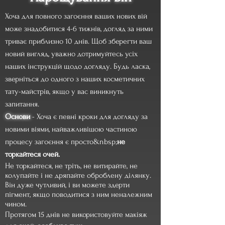
Хоча для повного загоєння ваших нових вій
може знадобитися 4-6 тижнів, догляд за ними
триває приблизно 10 днів. Щоб зберегти ваш
новий вигляд, уважно дотримуйтесь усіх
наших інструкцій щодо догляду. Будь ласка,
зверніться до одного з наших косметичних
тату-майстрів, якщо у вас виникнуть
запитання.
Основи
- Хоча є певні кроки для догляду за
новими віями, найважливішою частиною
процесу загоєння є просто&nbsp;
не
торкайтеся очей.
Не торкайтеся, не тріть, не витирайте, не
колупайте і не дряпайте оброблену ділянку.
Він дуже чутливий, і ви можете здерти
пігмент, якщо поводитися з ним неналежним
чином.
Протягом 15 днів не використовуйте макіяж