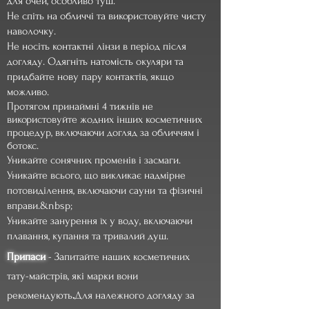
для очей, особливо туш.
Не спіть на обличчі та використовуйте чисту
наволочку.
Не носіть контактні лінзи в період після
догляду. Одягніть натомість окуляри та
придбайте нову пару контактів, якщо
можливо.
Протягом принаймні 4 тижнів не
використовуйте жодних інших косметичних
процедур, включаючи догляд за обличчям і
ботокс.
Уникайте сонячних променів і засмаги.
Уникайте всього, що викликає надмірне
потовиділення, включаючи сауни та фізичні
вправи.&nbsp;
Уникайте занурення їх у воду, включаючи
плавання, купання та тривалий душ.
Припаси
- Запитайте наших косметичних
тату-майстрів, які марки вони
рекомендують
.
Для належного догляду за