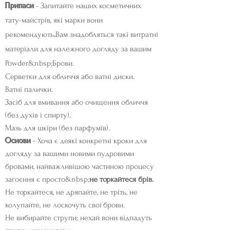
Припаси
- Запитайте наших косметичних
тату-майстрів, які марки вони
рекомендують
.
Вам знадобляться такі витратні
матеріали для належного догляду за вашим
Powder&nbsp;
Брови.
Серветки для обличчя або ватні диски.
Ватні палички.
Засіб для вмивання або очищення обличчя
(без духів і спирту).
Мазь для шкіри (без парфумів).
Основи
- Хоча є деякі конкретні кроки для
догляду за вашими новими пудровими
бровами, найважливішою частиною процесу
загоєння є просто&nbsp;
не торкайтеся брів.
Не торкайтеся, не дряпайте, не тріть, не
колупайте, не лоскочуть свої брови.
Не вибирайте струпи; нехай вони відпадуть