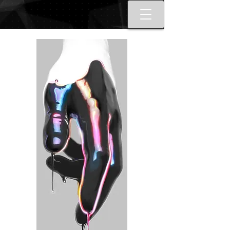
Best tattoo artists in Toronto. Best
Toronto tattoo studio shop.
Tattoo ideas designs flash style.
Tattoo school Toronto. Best
piercings Toronto, Piercing
studio piercing shop Toronto.
Body piercing, body modification
toronto. Nail art, manicures, nail
boutique toronto. Best Nail
boutique nail salon. Custom nail
art full set gel extensions acrylic
extensions. Russian e-file
manicure