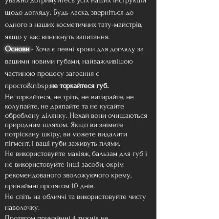
уважно дотримуйтесь усіх наших інструкцій
щодо догляду. Будь ласка, зверніться до
одного з наших косметичних тату-майстрів,
якщо у вас виникнуть запитання.
Основи
- Хоча є певні кроки для догляду за
вашими новими губами, найважливішою
частиною процесу загоєння є
просто&nbsp;
не торкайтеся губ.
Не торкайтеся, не тріть, не витирайте, не
колупайте, не дряпайте та не кусайте
оброблену ділянку. Нехай вони очищаються
природним шляхом. Якщо ви знімете
потріскану шкіру, ви можете видалити
пігмент, і ваші губи заживуть плями.
Не використовуйте макіяж, бальзам для губ і
не використовуйте інші засоби, окрім
рекомендованого зволожуючого крему,
принаймні протягом 10 днів.
Не спіть на обличчі та використовуйте чисту
наволочку.
Протягом принаймні 4 тижнів не