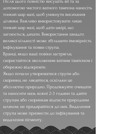
Після цього повністю висушіть вії та за
допомогою чистого ватного тампона нанесіть
тонкий шар мазі, щоб уникнути висихання
ділянки. Важливо використовувати лише
тонкий шар мазі, щоб дати шкірі, що
загоюється, дихати. Використання занадто
великої кількості може збільшити ймовірність
інфікування та появи струпа.
Вранці, якщо ваші повіки застрягли,
скористайтеся зволоженим ватним тампоном і
обережно відокремте.
Якщо почали утворюватися струпи або
скоринки, не лякайтеся, оскільки це
абсолютно природно. Продовжуйте очищати
та наносити мазь кожні 2-3 години та дайте
струпам або скоринкам відпасти природним
шляхом; не придирайтеся до них. Видалення
струпа може призвести до інфікування та
видалення пігменту.