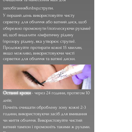
запобігання&nbsp;
струпи.
У перший день використовуйте чисту
серветку для обличчя або ватний диск, щоб
обережно промокнути (поплескуючи рухами)
вії, щоб видалити лімфатичну рідину
(прозору рідину, яка утворює струпи).
Продовжуйте протирати кожні 15 хвилин,
якщо можливо, використовуючи чисті
серветки для обличчя та ватяні диски.
Останні кроки
- через 24 години, протягом 10
днів;
Почніть очищати оброблену зону кожні 2-3
години, використовуючи засіб для вмивання
чи миття обличчя. Використовуйте чистий
ватний тампон і промокніть такими ж рухами.