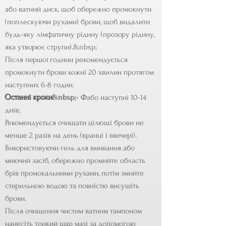
або ватний диск, щоб обережно промокнути
(поплескуючи рухами) брови, щоб видалити
будь-яку лімфатичну рідину (прозору рідину,
яка утворює струпи).&nbsp;
Після першої години рекомендується
промокнути брови кожні 20 хвилин протягом
наступних 6-8 годин.
Останні кроки
&nbsp;-
Ф
або наступні 10-14
днів;
Рекомендується очищати цілющі брови не
менше 2 разів на день (вранці і ввечері).
Використовуючи гель для вмивання або
миючий засіб, обережно промийте область
брів промокальними рухами, потім змийте
стерильною водою та повністю висушіть
брови.
Після очищення чистим ватним тампоном
нанесіть тонкий шар мазі за допомогою