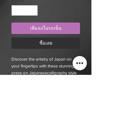
จำนวน
*
เพิ่มลงในรถเข็น
ซื้อเลย
Discover the artistry of Japan on
your fingertips with these stunning
press-on Japanesecalligraphy style
nails. Elegance, culture, and creativity
in every nail.
$20 deposit, total cost depends on
complexity of final design. Since nails
are done custom to order it will take
7-10 days for order to be fulfilled