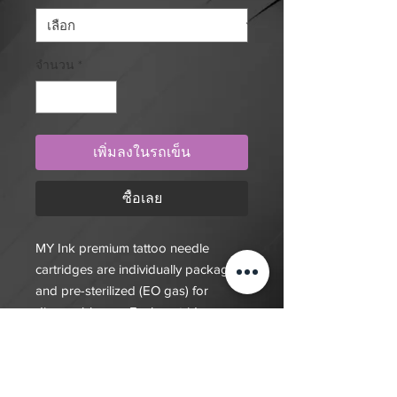
จำนวน
*
เพิ่มลงในรถเข็น
ซื้อเลย
MY Ink premium tattoo needle
cartridges are individually packaged,
and pre-sterilized (EO gas) for
disposable use. Each cartridge
consists of 316 surgical steel needles
for long-lasting sharpness and
medical-grade strength, and a high-
quality silicone sleeve and inner