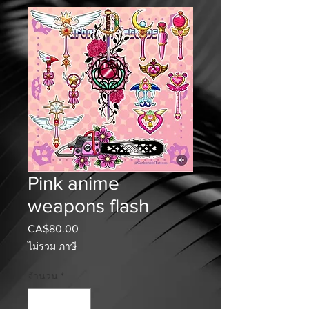
Pink anime
weapons flash
CA$80.00
ราคา
ไม่รวม ภาษี
จำนวน
*