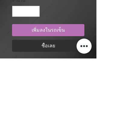
จำนวน
*
เพิ่มลงในรถเข็น
ซื้อเลย
Neo traditional style, blackwork,
hand holding skull dagger tattoo
design by artist Tom
Cobra. Purchase online to secure
this exclusive tattoo design and to
reserve an appointment.
กลับไปที่ร้านค้า