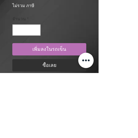
ไม่รวม ภาษี
จำนวน
*
เพิ่มลงในรถเข็น
ซื้อเลย
Realism, abstract geometric pattern,
cyberpunk cyborg with rose, eye
and hand tattoo design by artist
Mengni Yang. Purchase online to
secure this exclusive tattoo design
and to reserve an appointment.