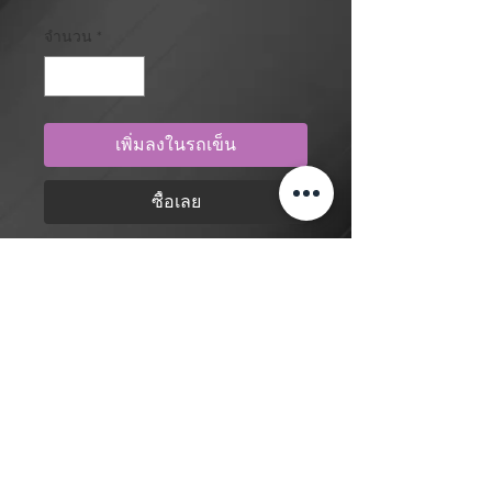
จำนวน
*
เพิ่มลงในรถเข็น
ซื้อเลย
Realism, geometric pattern, colour,
alien from the Alien movie series with
customizable script tattoo design by
artist Mengni Yang. Purchase online
to secure this exclusive tattoo design
and to reserve an appointment.