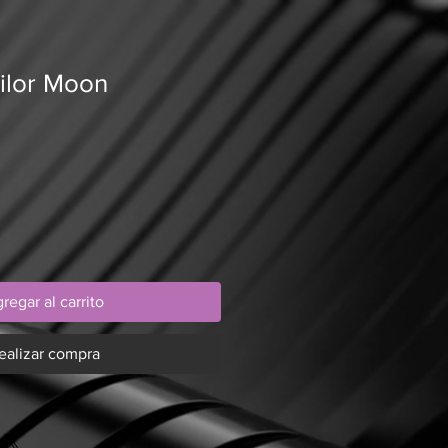
ilor Moon
regar al carrito
ealizar compra