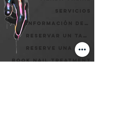
Servicios
Información de reserva
reservar un tatuaje
Reserve una perforación
Book Nail Treatment
Learn How to Tattoo
Suscribir
Nombre completo
Correo electrónico