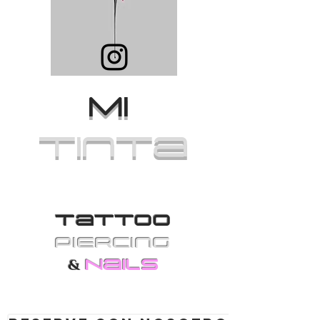
MI
Tinta
Tattoo
PiErcing
Nails
&