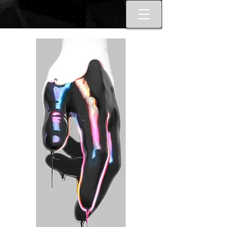
Best tattoo artists in Toronto. Best
Toronto tattoo studio shop.
Tattoo ideas designs flash style.
Tattoo school Toronto. Best
piercings Toronto, Piercing
studio piercing shop Toronto.
Body piercing, body modification
toronto. Nail art, manicures, nail
boutique toronto. Best Nail
boutique nail salon. Custom nail
art full set gel extensions acrylic
extensions. Russian e-file
manicure