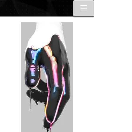
Best tattoo artists in Toronto. Best
Toronto tattoo studio shop.
Tattoo ideas designs flash style.
Tattoo school Toronto. Best
piercings Toronto, Piercing
studio piercing shop Toronto.
Body piercing, body modification
toronto. Nail art, manicures, nail
boutique toronto. Best Nail
boutique nail salon. Custom nail
art full set gel extensions acrylic
extensions. Russian e-file
manicure