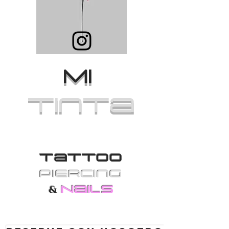
MI
Tinta
Tattoo
PiErcing
Nails
&