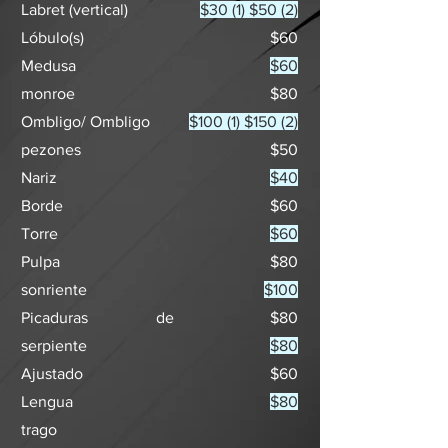
Labret (vertical)
$30 (1) $50 (2)
Lóbulo(s)
$60
Medusa
$60
monroe
$80
Ombligo/ Ombligo
$100 (1) $150 (2)
pezones
$50
Nariz
$40
Borde
$60
Torre
$60
Pulpa
$80
sonriente
$100
Picaduras de
$80
serpiente
$80
Ajustado
$60
Lengua
$80
trago