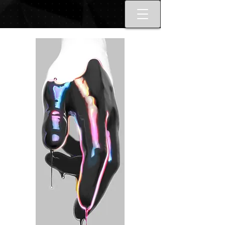
Best tattoo artists in Toronto. Best
Toronto tattoo studio shop.
Tattoo ideas designs flash style.
Tattoo school Toronto. Best
piercings Toronto, Piercing
studio piercing shop Toronto.
Body piercing, body modification
toronto. Nail art, manicures, nail
boutique toronto. Best Nail
boutique nail salon. Custom nail
art full set gel extensions acrylic
extensions. Russian e-file
manicure