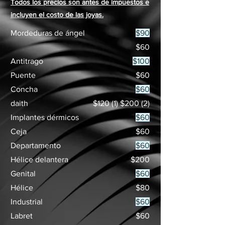
Todos los precios son antes de impuestos e
incluyen el costo de las joyas.
Mordeduras de ángel
$90
$60
Antitrago
$100
Puente
$60
Concha
$60
daith
$120 (1) $200 (2)
Implantes dérmicos
$60
Ceja
$60
Departamento
$60
Hélice delantera
$200
Genital
$60
Hélice
$80
Industrial
$60
Labret
$60