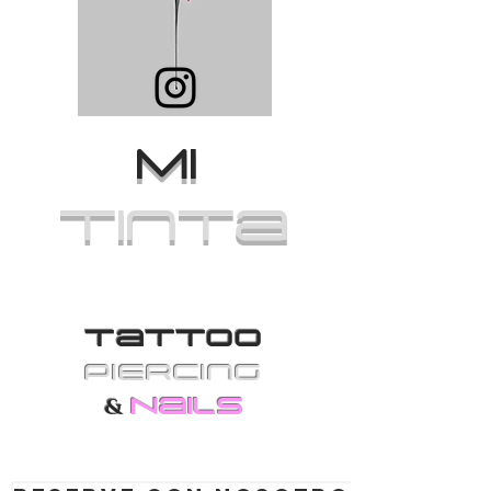
MI
Tinta
Tattoo
PiErcing
Nails
&