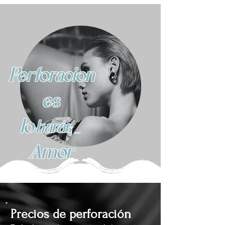
Perforacion
es
lo
harás
_
Amor
Precios de perforación