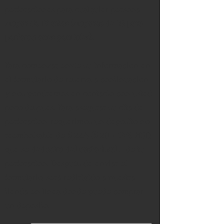
perforaciones para cualquier persona
mayor de 16 años (mayores de 18 para
perforaciones genitales).
Para comenzar, envíe su información en
el formulario de reserva a continuación
y nos pondremos en contacto con usted
poco después. Para asegurar su cita de
perforación, requerimos un depósito no
reembolsable de $ 22.6 ($ 20 + 13% HST),
que se
deducirá del costo final
.
de tu
perforación. Después de enviar el
formulario, será redirigido a nuestra
tienda en línea donde puede comprar
un depósito.