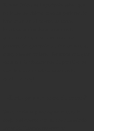
Tú eres único;
es importante saber que
no todas las ubicaciones de perforación
funcionan en el cuerpo de todos.
Nuestros perforadores expertos le
garantizarán que se vaya con una
perforación que tanto a usted como a su
cuerpo les encantará.
Tenemos una gran
variedad de ubicaciones disponibles, así
que deje que nuestros expertos lo
ayuden a elegir.
¿Listo para un poco de acero?
Ven y hazte el piercing en la cara, la
oreja o el cuerpo con el que has estado
soñando. Estamos reservando