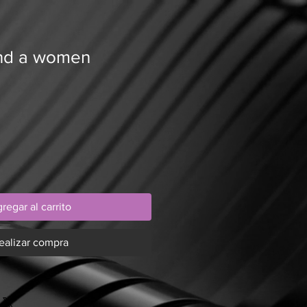
nd a women
regar al carrito
ealizar compra