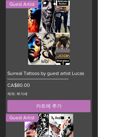
Guest Artist
Surreal Tattoos by guest artist Lucas
가격
CA$80.00
제외: 부가세
카트에 추가
Guest Artist