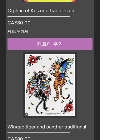
Orphan of Kos neo-trad design
가격
CA$80.00
제외: 부가세
카트에 추가
Winged tiger and panther traditional
가격
CA$80.00