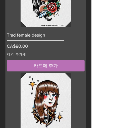
Trad female design
가격
CA$80.00
제외: 부가세
카트에 추가