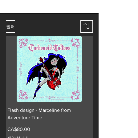
필터
Flash design - Marceline from
Adventure Time
가격
CA$80.00