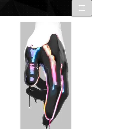
Best tattoo artists in Toronto. Best
Toronto tattoo studio shop.
Tattoo ideas designs flash style.
Tattoo school Toronto. Best
piercings Toronto, Piercing
studio piercing shop Toronto.
Body piercing, body modification
toronto. Nail art, manicures, nail
boutique toronto. Best Nail
boutique nail salon. Custom nail
art full set gel extensions acrylic
extensions. Russian e-file
manicure