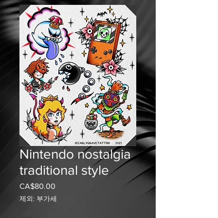
Nintendo nostalgia
traditional style
CA$80.00
가
격
제외: 부가세