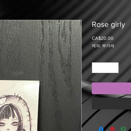
Rose girly
CA$20.00
가
격
제외: 부가세
수량
*