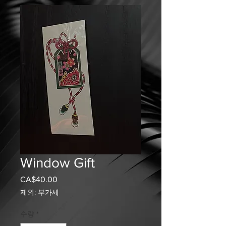
Window Gift
CA$40.00
가
격
제외: 부가세
수량
*