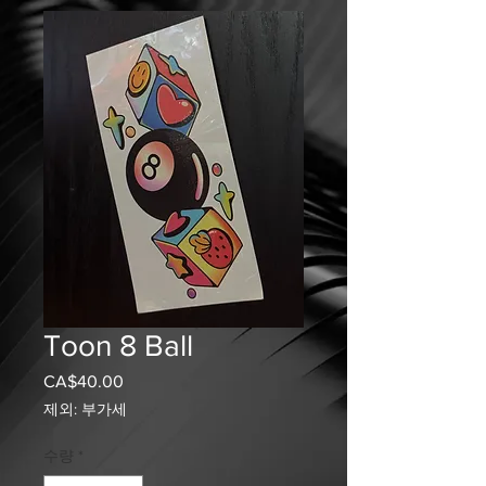
Toon 8 Ball
CA$40.00
가
격
제외: 부가세
수량
*