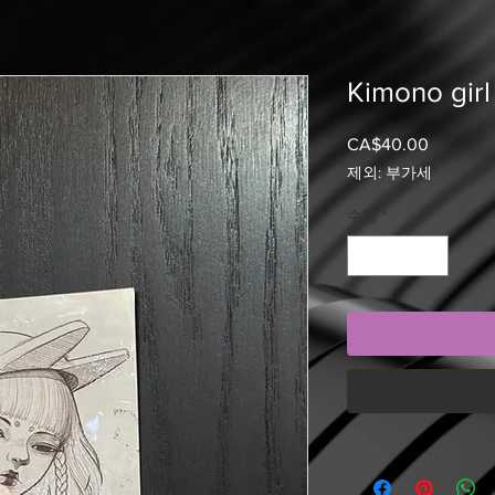
Kimono girl
CA$40.00
가
격
제외: 부가세
수량
*