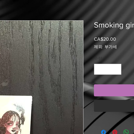
Smoking gir
CA$20.00
가
격
제외: 부가세
수량
*