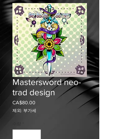
Mastersword neo-
trad design
CA$80.00
가
격
제외: 부가세
수량
*