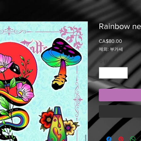
Rainbow neo
CA$80.00
가
격
제외: 부가세
수량
*