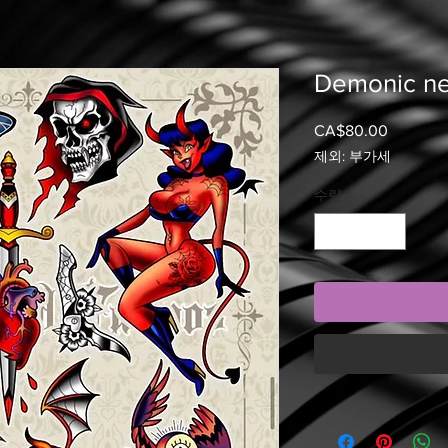
Demonic neo
CA$80.00
가
격
제외: 부가세
수량
*