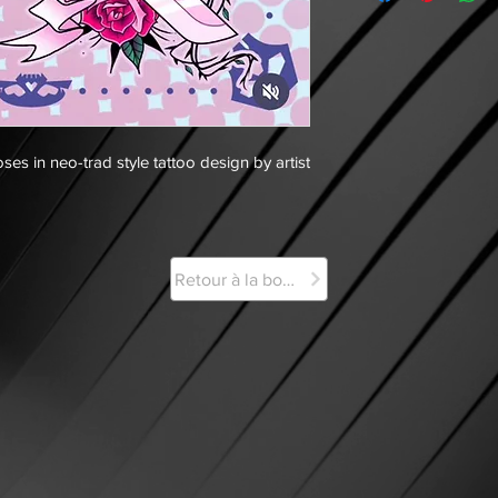
s in neo-trad style tattoo design by artist
Retour à la boutique