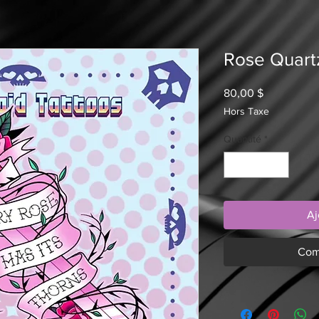
Rose Quart
Prix
80,00 $
Hors Taxe
Quantité
*
Aj
Com