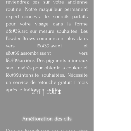
reviendrez pas sur votre ancienne
routine. Notre maquilleur permanent
expert concevra les sourcils parfaits
pour votre visage dans la forme
d&#39;arc sur mesure souhaitée. Les
Powder Brows commencent plus clairs
vers l&#39;avant et
s&#39;assombrissent vers
l&#39;arrière. Des pigments minéraux
sont insérés pour obtenir la couleur et
l&#39;intensité souhaitées. Nécessite
un service de retouche gratuit 1 mois
après le traitement initial. ​
2 h
300 $
│
Amélioration des cils