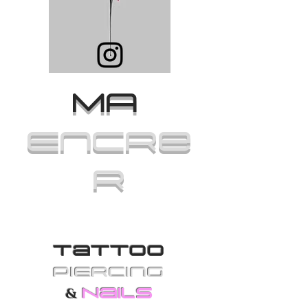
MA
Encre
r
Tattoo
PiErcing
Nails
&