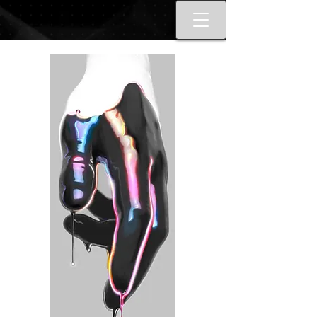
Best tattoo artists in Toronto. Best
Toronto tattoo studio shop.
Tattoo ideas designs flash style.
Tattoo school Toronto. Best
piercings Toronto, Piercing
studio piercing shop Toronto.
Body piercing, body modification
toronto. Nail art, manicures, nail
boutique toronto. Best Nail
boutique nail salon. Custom nail
art full set gel extensions acrylic
extensions. Russian e-file
manicure