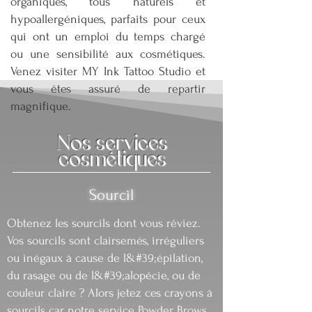
organiques, tous naturels et
hypoallergéniques, parfaits pour ceux
qui ont un emploi du temps chargé
ou une sensibilité aux cosmétiques.
Venez visiter MY Ink Tattoo Studio et
vous êtes assuré de repartir
magnifique.
Nos services
cosmétiques
Sourcil
Obtenez les sourcils dont vous rêviez.
Vos sourcils sont clairsemés, irréguliers
ou inégaux à cause de l&#39;épilation,
du rasage ou de l&#39;alopécie, ou de
couleur claire ? Alors jetez ces crayons à
sourcils car notre service Powder Brows