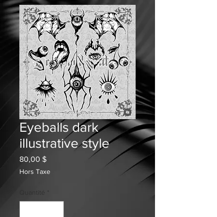
Eyeballs dark
illustrative style
Prix
80,00 $
Hors Taxe
Quantité
*