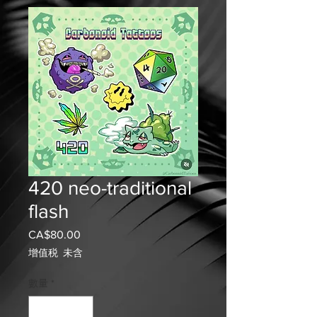
420 neo-traditional
flash
CA$80.00
價
格
增值税 未含
數量
*