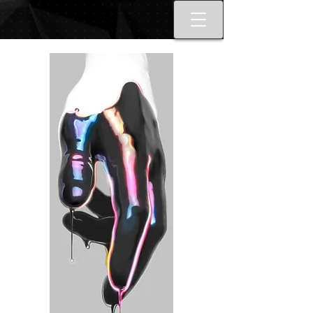
Best tattoo artists in Toronto. Best
Toronto tattoo studio shop.
Tattoo ideas designs flash style.
Tattoo school Toronto. Best
piercings Toronto, Piercing
studio piercing shop Toronto.
Body piercing, body modification
toronto. Nail art, manicures, nail
boutique toronto. Best Nail
boutique nail salon. Custom nail
art full set gel extensions acrylic
extensions. Russian e-file
manicure