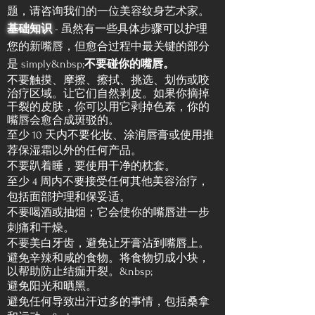
题，请咨询我们的一位美容纹身艺术家。
基础知识
- 虽然有一些具体步骤可以护理
您的新嘴唇，但愈合过程中最关键的部分
是 simply&nbsp;
不要碰你的嘴唇。
不要触摸、摩擦、擦拭、挑选、划伤或咬
治疗区域。让它们自然剥皮。如果你摘掉
干裂的皮肤，你可以用它剥掉色素，你的
嘴唇会愈合成斑驳的。
至少 10 天内不要化妆、涂润唇膏或使用推
荐保湿霜以外的任何产品。
不要趴着睡，要使用干净的枕套。
至少 4 周内不要接受任何其他美容治疗，
包括面部护理和保妥适。
不要喝酒或抽烟；它会使你的嘴唇进一步
刺痛和干燥。
不要美白牙齿，避免让牙膏沾到嘴唇上。
避免辛辣和咸的食物。将食物切成小块，
以帮助防止结痂开裂。&nbsp;
避免阳光和晒黑。
避免任何导致出汗过多的事情，包括桑拿