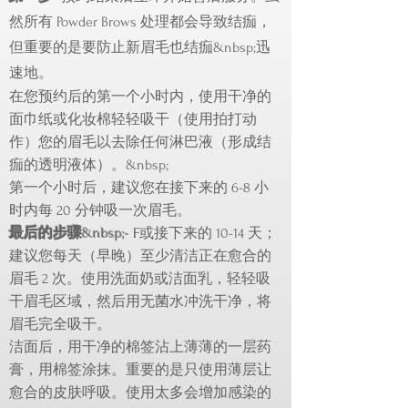
然所有 Powder Brows 处理都会导致结痂，
但重要的是要防止新眉毛也结痂&nbsp;
迅
速地。
在您预约后的第一个小时内，使用干净的
面巾纸或化妆棉轻轻吸干（使用拍打动
作）您的眉毛以去除任何淋巴液（形成结
痂的透明液体）。&nbsp;
第一个小时后，建议您在接下来的 6-8 小
时内每 20 分钟吸一次眉毛。
最后的步骤
&nbsp;-
F
或接下来的 10-14 天；
建议您每天（早晚）至少清洁正在愈合的
眉毛 2 次。使用洗面奶或洁面乳，轻轻吸
干眉毛区域，然后用无菌水冲洗干净，将
眉毛完全吸干。
洁面后，用干净的棉签沾上薄薄的一层药
膏，用棉签涂抹。重要的是只使用薄层让
愈合的皮肤呼吸。使用太多会增加感染的