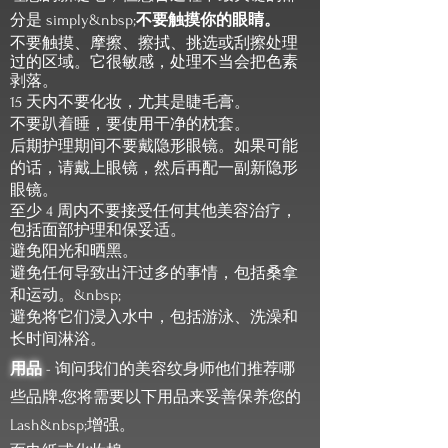
分是 simply&nbsp;
不要触摸你的眼睛。
不要触摸、摩擦、擦拭、挑选或刮擦处理
过的区域。它很敏感，处理不当会把色素
剥落。
15 天内不要化妆，尤其是睫毛膏。
不要趴着睡，要使用干净的枕套。
后期护理期间不要戴隐形眼镜。如果可能
的话，请戴上眼镜，然后再配一副新隐形
眼镜。
至少 4 周内不要接受任何其他美容治疗，
包括面部护理和保妥适。
避免阳光和晒黑。
避免任何导致出汗过多的事情，包括桑拿
和运动。&nbsp;
避免将它们浸入水中，包括游泳、洗澡和
长时间淋浴。
用品
- 询问我们的美容纹身师他们推荐哪
些品牌
.
您将需要以下用品来妥善保养您的
Lash&nbsp;
增强。