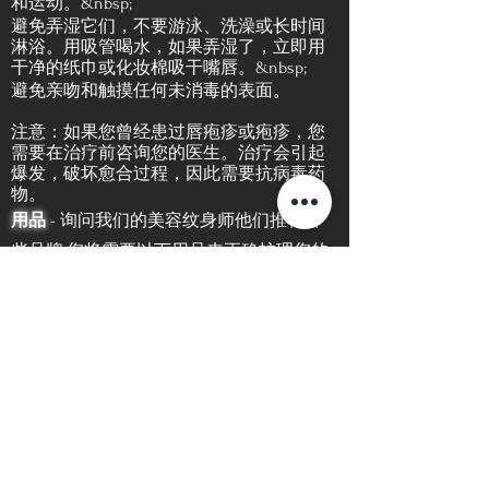
和运动。&nbsp;
避免弄湿它们，不要游泳、洗澡或长时间
淋浴。用吸管喝水，如果弄湿了，立即用
干净的纸巾或化妆棉吸干嘴唇。&nbsp;
避免亲吻和触摸任何未消毒的表面。
注意：如果您曾经患过唇疱疹或疱疹，您
需要在治疗前咨询您的医生。治疗会引起
爆发，破坏愈合过程，因此需要抗病毒药
物。
用品
- 询问我们的美容纹身师他们推荐哪
些品牌
.
您将需要以下用品来正确护理您的
唇部腮红
.
面巾纸或化妆棉。
吸管。
洗面奶或洗面奶（不含香水和酒精）。
润唇膏（不含香料）。
抗病毒药物（如果容易患唇疱疹或疱
疹）。
第一步
- 你的嘴唇会经历几个愈合阶段，